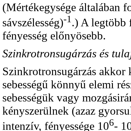
(Mértékegysége általában f
-1
sávszélesség)
.) A legtöbb
fényesség előnyösebb.
Szinkrotronsugárzás és tul
Szinkrotronsugárzás akkor k
sebességű könnyű elemi rés
sebességük vagy mozgásirá
kényszerülnek (azaz
gyorsul
6
intenzív, fényessége 10
-
1