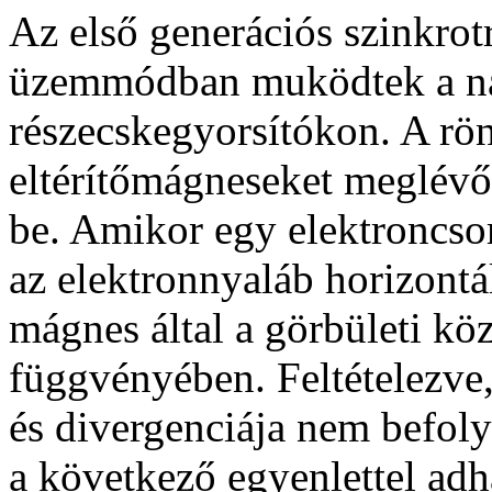
Az első generációs szinkrot
üzemmódban muködtek a nag
részecskegyorsítókon. A rön
eltérítő
mágneseket
meglévő 
be. Amikor egy elektroncsom
az elektronnyaláb horizontál
mágnes által a görbületi kö
függvényében. Feltételezve
és divergenciája nem befoly
a következő
egyenlettel ad