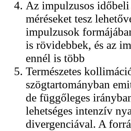
Az impulzusos
időbeli
méréseket tesz
lehetőv
impulzusok formájában
is rövidebbek, és az i
ennél is több
Természetes kollimáció
szögtartományban emit
de függőleges irányban
lehetséges intenzív nya
divergenciával. A forrá