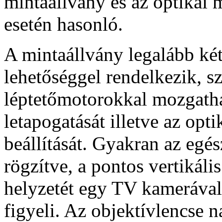
mintaállvány és az optikai
esetén hasonló.
A mintaállvány legalább két
lehetőséggel rendelkezik, s
léptetőmotorokkal mozgathat
l
etapogatását illetve az op
beállítását. Gyakran az egé
rögzítve, a pontos vertikáli
helyzetét egy TV kamerával 
figyeli. Az objektívlencse 