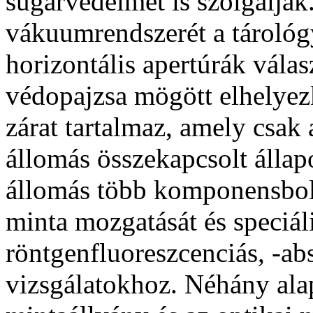
sugárvédelmet is szolgálják
vákuumrendszerét a tárológ
horizontális apertúrák válas
védopajzsa mögött elhelyez
zárat tartalmaz, amely csak 
állomás összekapcsolt állapo
állomás több komponensbol á
minta mozgatását és speciál
röntgenfluoreszcenciás, -abs
vizsgálatokhoz. Néhány
ala