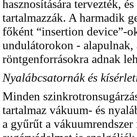
hasznosítására tervezték, és
tartalmazzák. A harmadik g
főként “insertion device”-
undulátorokon
-
alapulnak, 
röntgenforrásokra adnak leh
Nyalábcsatornák és kísérlet
Minden szinkrotronsugárzás
tartalmaz vákuum- és nyal
a gyűrűt a vákuumrendszer 