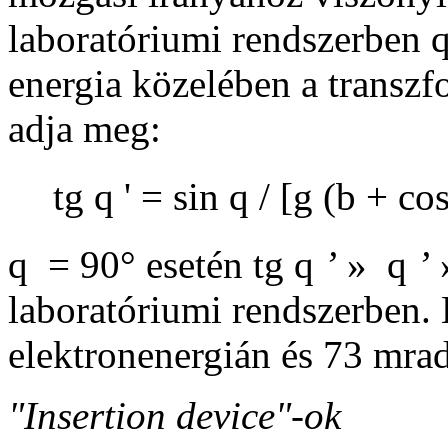
laboratóriumi rendszerben
energia közelében a transzf
adja meg:
tg
q
' = sin
q
/ [
g
(
b
+ co
q
= 90
°
esetén tg
q
’
»
q
’
laboratóriumi rendszerben.
elektronenergián és 73
m
ra
"Insertion device"-ok