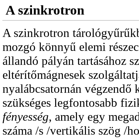
A szinkrotron
A szinkrotron tárológyűrűkb
mozgó könnyű elemi részecs
állandó pályán tartásához s
eltérítő
mágnesek szolgáltatj
nyalábcsatornán
végzendő
k
szükséges legfontosabb fiz
fényesség
, amely egy megad
száma /s /vertikális szög /ho