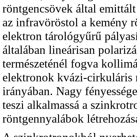
röntgencsövek által emittál
az
infravöröstol a kemény r
elektron tárológyűrű pályas
általában lineárisan polariz
természeténél fogva kollim
elektronok kvázi-cirkuláris
irányában. Nagy fényessége 
teszi alkalmassá a szinkrot
röntgennyalábok létrehozás