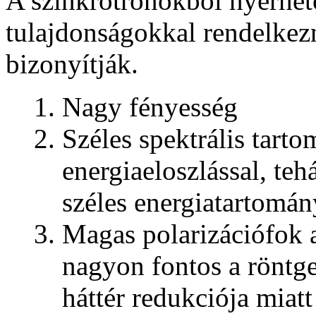
A szinkrotronokból
nyerhet
tulajdonságokkal rendelkez
bizonyítják.
Nagy fényesség
Széles spektrális tart
energiaeloszlással, te
széles energiatartomán
Magas polarizációfok a
nagyon fontos a röntge
háttér redukciója miatt