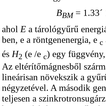
B
= 1.33
´
BM
ahol
E
a tárológyűrű energ
ben,
e
a röntgenenergia,
e
c
és
H
(
e
/
e
) egy függvény
2
c
Az eltérítőmágnesből szárm
lineárisan növekszik a gyű
négyzetével. A második gen
teljesen a szinkrotronsugár